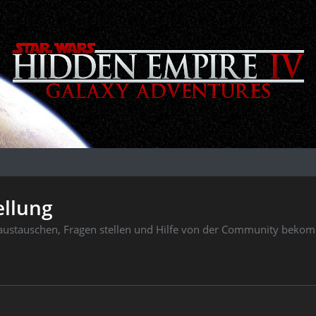
ellung
e austauschen, Fragen stellen und Hilfe von der Community beko