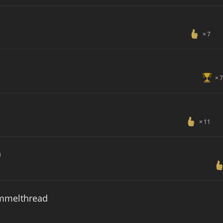
7
7
11
n
ammelthread