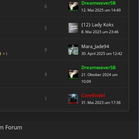
DreamwaverSB
6
12. Mai 2025 um 14:40
{12} Lady Koks
5
8. Mai 2025 um 23:46
Mara_Jade94
9
30. April 2025 um 12:42
1
DreamwaverSB
4
21. Oktober 2024 um
10:09
Corefindel
1
31. Mai 2023 um 17:36
em Forum