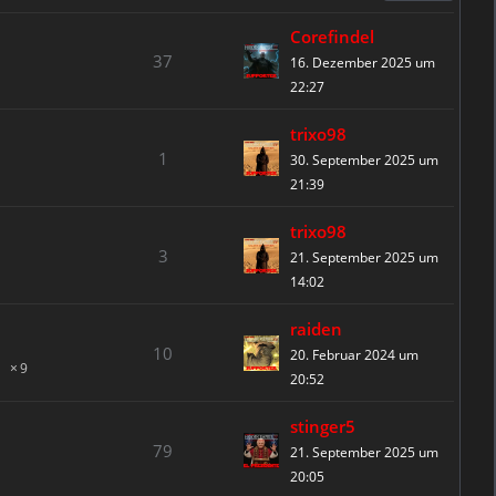
Corefindel
37
16. Dezember 2025 um
22:27
trixo98
1
30. September 2025 um
21:39
trixo98
3
21. September 2025 um
14:02
raiden
10
20. Februar 2024 um
9
20:52
stinger5
79
21. September 2025 um
20:05