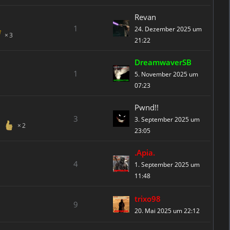
Revan
1
24. Dezember 2025 um
3
21:22
DreamwaverSB
1
5. November 2025 um
07:23
Pwnd!!
3
3. September 2025 um
2
23:05
.Apia.
4
1. September 2025 um
11:48
trixo98
9
20. Mai 2025 um 22:12