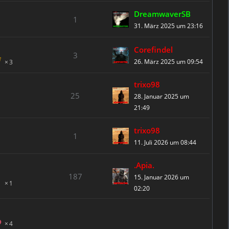
DreamwaverSB
1
31. März 2025 um 23:16
Corefindel
3
26. März 2025 um 09:54
3
trixo98
25
28. Januar 2025 um
21:49
trixo98
1
11. Juli 2026 um 08:44
.Apia.
187
15. Januar 2026 um
1
02:20
4