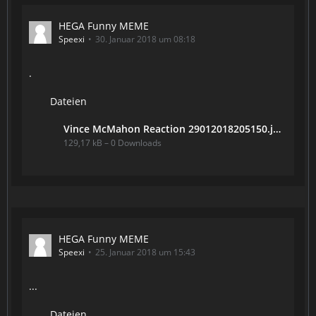
HEGA Funny MEME
Speexi
30. Januar 2018 um 08:18
.
Dateien
Vince McMahon Reaction 29012018205150.jpg
129,17 kB – 0 Downloads
HEGA Funny MEME
Speexi
25. Januar 2018 um 15:43
...
Dateien