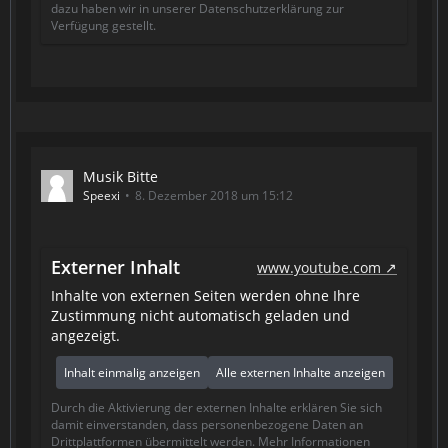
dazu haben wir in unserer Datenschutzerklärung zur
Verfügung gestellt.
Musik Bitte
Speexi
8. Dezember 2018 um 15:12
Externer Inhalt
www.youtube.com
Inhalte von externen Seiten werden ohne Ihre
Zustimmung nicht automatisch geladen und
angezeigt.
Inhalt einmalig anzeigen
Alle externen Inhalte anzeigen
Durch die Aktivierung der externen Inhalte erklären Sie sich
damit einverstanden, dass personenbezogene Daten an
Drittplattformen übermittelt werden. Mehr Informationen