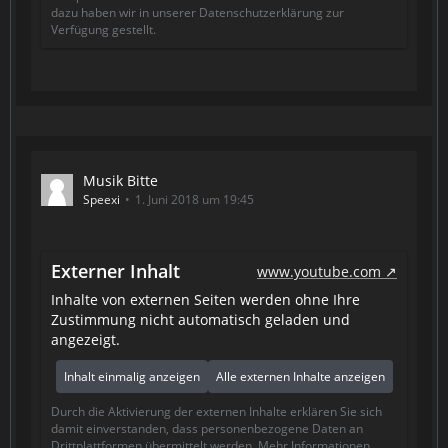
dazu haben wir in unserer Datenschutzerklärung zur
Verfügung gestellt.
Musik Bitte
Speexi
1. Juni 2018 um 19:45
Externer Inhalt
www.youtube.com
Inhalte von externen Seiten werden ohne Ihre
Zustimmung nicht automatisch geladen und
angezeigt.
Inhalt einmalig anzeigen
Alle externen Inhalte anzeigen
Durch die Aktivierung der externen Inhalte erklären Sie sich
damit einverstanden, dass personenbezogene Daten an
Drittplattformen übermittelt werden. Mehr Informationen