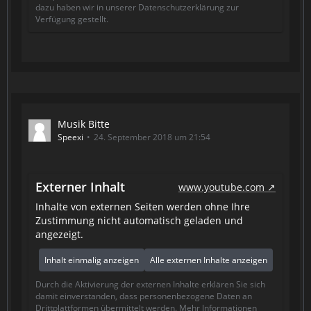
dazu haben wir in unserer Datenschutzerklärung zur
Verfügung gestellt.
Musik Bitte
Speexi
24. September 2018 um 21:54
Externer Inhalt
www.youtube.com
Inhalte von externen Seiten werden ohne Ihre
Zustimmung nicht automatisch geladen und
angezeigt.
Inhalt einmalig anzeigen
Alle externen Inhalte anzeigen
Durch die Aktivierung der externen Inhalte erklären Sie sich
damit einverstanden, dass personenbezogene Daten an
Drittplattformen übermittelt werden. Mehr Informationen