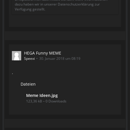
dazu haben wir in unserer Datenschutzerklärung zur
Verfügung gestellt.
HEGA Funny MEME
Speexi
30. Januar 2018 um 08:19
.
Dateien
Meme Ideen.jpg
123,36 kB – 0 Downloads