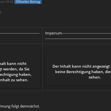
 um 18:16
Offizieller Beitrag
:
------------------------------
Imperium------------------------------------------
-----------------------------------------------------
halt kann nicht
Der Inhalt kann nicht angezeigt
t werden, da Sie
keine Berechtigung haben, die
rechtigung haben,
sehen.
Inhalt zu sehen.
chnung folgt demnächst.