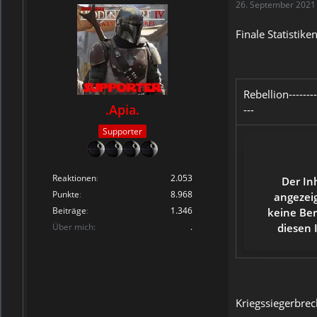
26. September 2021
Finale Statistiken
Rebellion----------
.Apia.
---
Supporter
Reaktionen
2.053
Der In
Punkte
8.968
angezeig
Beiträge
1.346
keine Be
Über mich
.
diesen 
Kriegssiegerbre