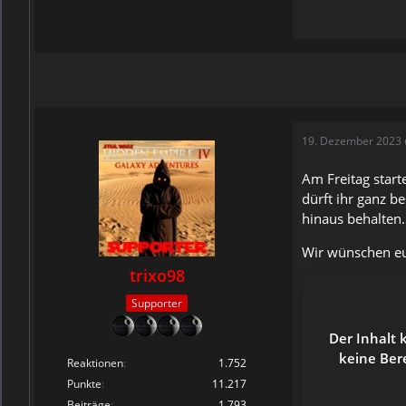
19. Dezember 2023 
Am Freitag start
dürft ihr ganz b
hinaus behalten.
Wir wünschen eu
trixo98
Supporter
Der Inhalt 
keine Ber
Reaktionen
1.752
Punkte
11.217
Beiträge
1.793