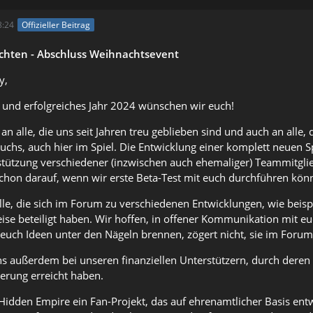
8:24
Offizieller Beitrag
chten - Abschluss Weihnachtsevent
y,
 und erfolgreiches Jahr 2024 wünschen wir euch!
an alle, die uns seit Jahren treu geblieben sind und auch an alle
chs, auch hier im Spiel. Die Entwicklung einer komplett neuen Spi
rstützung verschiedener (inzwischen auch ehemaliger) Teammitgl
chon darauf, wenn wir erste Beta-Test mit euch durchführen kön
le, die sich im Forum zu verschiedenen Entwicklungen, wie beis
eise beteiligt haben. Wir hoffen, in offener Kommunikation mit
 euch Ideen unter den Nägeln brennen, zögert nicht, sie im Foru
 außerdem bei unseren finanziellen Unterstützern, durch deren z
ierung erreicht haben.
t Hidden Empire ein Fan-Projekt, das auf ehrenamtlicher Basis ent