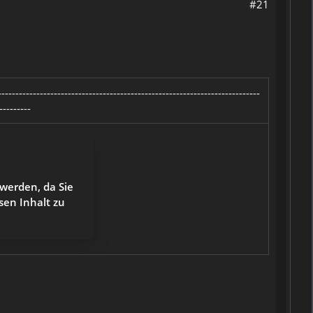
#21
------------------------------------------------------------------------
---------
 werden, da Sie
sen Inhalt zu