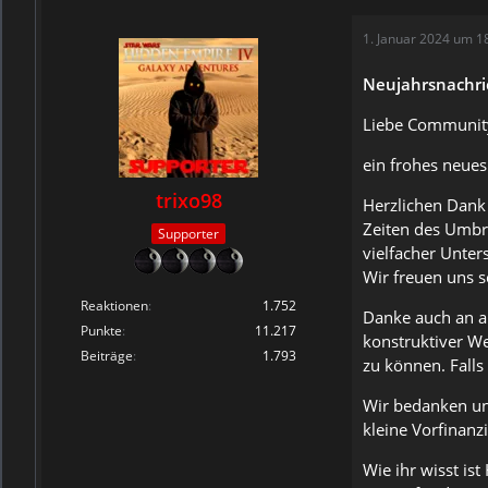
1. Januar 2024 um 1
Neujahrsnachri
Liebe Communit
ein frohes neues
trixo98
Herzlichen Dank 
Zeiten des Umbru
Supporter
vielfacher Unte
Wir freuen uns s
Reaktionen
1.752
Danke auch an al
Punkte
11.217
konstruktiver W
Beiträge
1.793
zu können. Falls
Wir bedanken uns
kleine Vorfinanz
Wie ihr wisst is