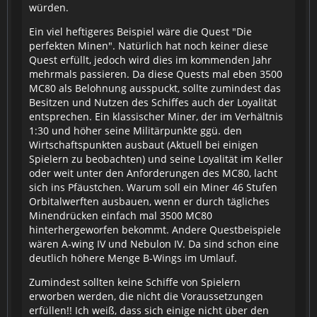
würden.
Ein viel heftigeres Beispiel wäre die Quest "Die
perfekten Minen". Natürlich hat noch keiner diese
Quest erfüllt, jedoch wird dies im kommenden Jahr
mehrmals passieren. Da diese Quests mal eben 3500
MC80 als Belohnung ausspuckt, sollte zumindest das
Besitzen und Nutzen des Schiffes auch der Loyalität
entsprechen. Ein klassischer Miner, der im Verhältnis
1:30 und höher seine Militärpunkte ggü. den
Wirtschaftspunkten ausbaut (Aktuell bei einigen
Spielern zu beobachten) und seine Loyalität im Keller
oder weit unter den Anforderungen des MC80, lacht
sich ins Pfäustchen. Warum soll ein Miner 46 Stufen
Orbitalwerften ausbauen, wenn er durch tägliches
Minendrücken einfach mal 3500 MC80
hinterhergeworfen bekommt. Andere Questbeispiele
wären A-wing IV und Nebulon IV. Da sind schon eine
deutlich höhere Menge B-Wings im Umlauf.
Zumindest sollten keine Schiffe von Spielern
erworben werden, die nicht die Voraussetzungen
erfüllen!! Ich weiß, dass sich einige nicht über den