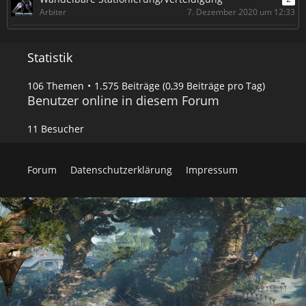
e
r
Arbiter
7. Dezember 2020 um 12:33
ä
g
e
Statistik
106 Themen
1.575 Beiträge (0,39 Beiträge pro Tag)
Benutzer online in diesem Forum
11 Besucher
Forum
Datenschutzerklärung
Impressum