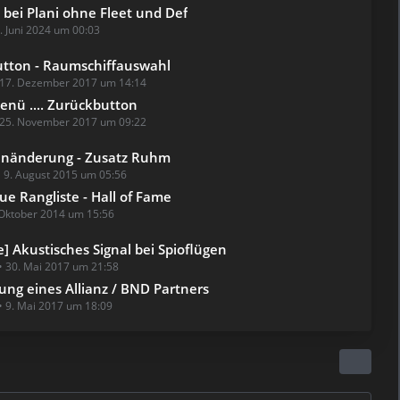
 bei Plani ohne Fleet und Def
. Juni 2024 um 00:03
tton - Raumschiffauswahl
17. Dezember 2017 um 14:14
enü .... Zurückbutton
25. November 2017 um 09:22
enänderung - Zusatz Ruhm
9. August 2015 um 05:56
ue Rangliste - Hall of Fame
 Oktober 2014 um 15:56
] Akustisches Signal bei Spioflügen
30. Mai 2017 um 21:58
ung eines Allianz / BND Partners
9. Mai 2017 um 18:09