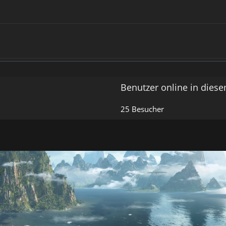
i
e
t
r
ä
g
e
Benutzer online in dies
25 Besucher