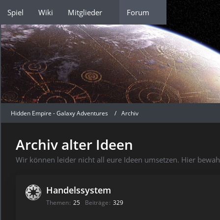
Spiel
Wiki
Mitglieder
Forum
Hidden Empire - Galaxy Adventures
Archiv
Archiv alter Ideen
Wir können leider nicht all eure Ideen umsetzen. Hier bewah
Handelssystem
Themen
25
Beiträge
329