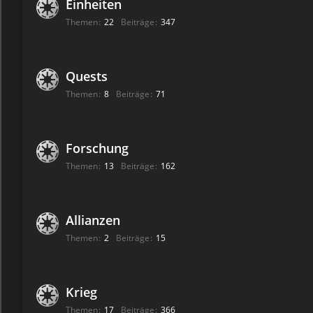
Einheiten
Themen
22
Beiträge
347
Quests
Themen
8
Beiträge
71
Forschung
Themen
13
Beiträge
162
Allianzen
Themen
2
Beiträge
15
Krieg
Themen
17
Beiträge
366