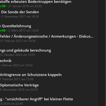
toffe erbeuten Bodentruppen benötigen
erSB
21. Januar 2018 um 22:32
- Die Sonde der Sonden
1. November 2017 um 18:16
e Questbelohnung
erSB
2. März 2017 um 13:24
 Fehler / Änderungswünsche / Anmerkungen - Diskussion
11. Februar 2017 um 19:34
ungs und gebäude berechnung
23. Oktober 2023 um 13:57
Technik
5. Februar 2023 um 18:42
eitrittsgrenze an Schutzzone koppeln
7. Februar 2017 um 15:39
 Diplomatische Verträge
16. Dezember 2016 um 23:50
ug - "unsichtbarer Angriff" bei kleiner Flotte
Juli 2024 um 22:38