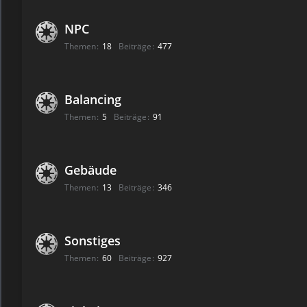
NPC
Themen
18
Beiträge
477
Balancing
Themen
5
Beiträge
91
Gebäude
Themen
13
Beiträge
346
Sonstiges
Themen
60
Beiträge
927