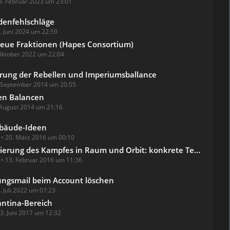
9. Februar 2023 um 23:01
enfehlschläge
. Juni 2024 um 22:59
Neue Fraktionen (Hapes Consortium)
Oktober 2022 um 22:04
rung der Rebellen und Imperiumsballance
 September 2014 um 20:55
en Balancen
 August 2014 um 21:16
bäude-Ideen
20. März 2016 um 00:10
g des Kampfes in Raum und Orbit: konkrete Technologien&Gebäude&Einheiten (Erweiterung)
13. Februar 2016 um 11:36
ungsmail beim Account löschen
. Juli 2022 um 07:23
ntina-Bereich
3. Juni 2017 um 12:32