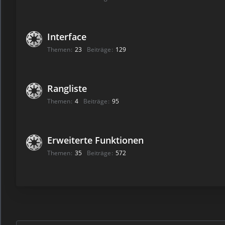
Interface
Themen
23
Beiträge
129
Rangliste
Themen
4
Beiträge
95
Erweiterte Funktionen
Themen
35
Beiträge
572